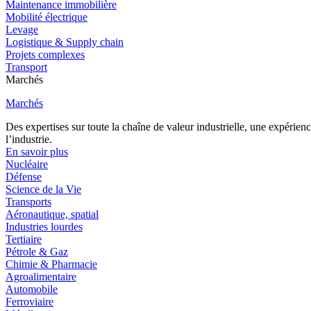
Maintenance immobilière
Mobilité électrique
Levage
Logistique & Supply chain
Projets complexes
Transport
Marchés
Marchés
Des expertises sur toute la chaîne de valeur industrielle, une expéri
l’industrie.
En savoir plus
Nucléaire
Défense
Science de la Vie
Transports
Aéronautique, spatial
Industries lourdes
Tertiaire
Pétrole & Gaz
Chimie & Pharmacie
Agroalimentaire
Automobile
Ferroviaire