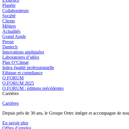
Exigence
Planète
Collaborateurs
Société
Clients
Métiers
Actualités
Grand Angle
Presse
Dantech
Innovations appliquées
Laboratoires d’idées
Plan O’Climat
Index égalité professionnelle
Ethique et compliance
O.FORUM
O.FORUM 2025
O.FORUM : éditions précédentes
Carrières
Carrières
Depuis près de 30 ans, le Groupe Ortec intègre et accompagne de nouvea
En savoir plus
Offres d’emploi