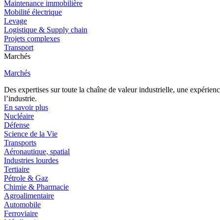
Maintenance immobilière
Mobilité électrique
Levage
Logistique & Supply chain
Projets complexes
Transport
Marchés
Marchés
Des expertises sur toute la chaîne de valeur industrielle, une expéri
l’industrie.
En savoir plus
Nucléaire
Défense
Science de la Vie
Transports
Aéronautique, spatial
Industries lourdes
Tertiaire
Pétrole & Gaz
Chimie & Pharmacie
Agroalimentaire
Automobile
Ferroviaire