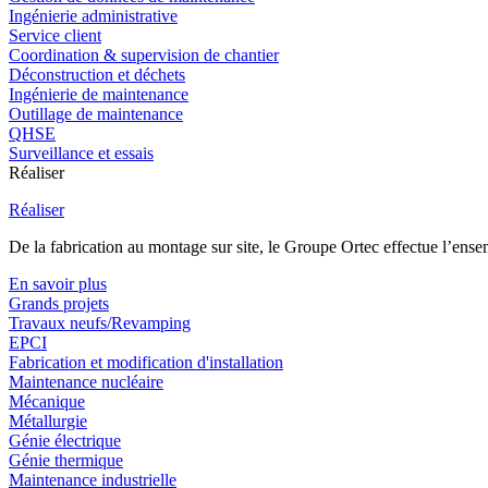
Ingénierie administrative
Service client
Coordination & supervision de chantier
Déconstruction et déchets
Ingénierie de maintenance
Outillage de maintenance
QHSE
Surveillance et essais
Réaliser
Réaliser
De la fabrication au montage sur site, le Groupe Ortec effectue l’ensem
En savoir plus
Grands projets
Travaux neufs/Revamping
EPCI
Fabrication et modification d'installation
Maintenance nucléaire
Mécanique
Métallurgie
Génie électrique
Génie thermique
Maintenance industrielle