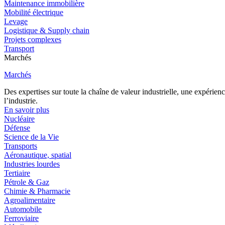
Maintenance immobilière
Mobilité électrique
Levage
Logistique & Supply chain
Projets complexes
Transport
Marchés
Marchés
Des expertises sur toute la chaîne de valeur industrielle, une expéri
l’industrie.
En savoir plus
Nucléaire
Défense
Science de la Vie
Transports
Aéronautique, spatial
Industries lourdes
Tertiaire
Pétrole & Gaz
Chimie & Pharmacie
Agroalimentaire
Automobile
Ferroviaire