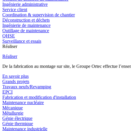
Ingénierie administrative
Service client
Coordination & supervision de chantier
Déconstruction et déchets
Ingénierie de maintenance
Outillage de maintenance
QHSE
Surveillance et essais
Réaliser
Réaliser
De la fabrication au montage sur site, le Groupe Ortec effectue l’ensem
En savoir plus
Grands projets
Travaux neufs/Revamping
EPCI
Fabrication et modification d'installation
Maintenance nucléaire
Mécanique
Métallurgie
Génie électrique
Génie thermique
Maintenance industrielle