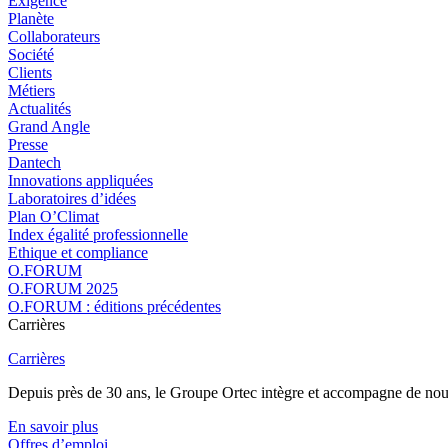
Exigence
Planète
Collaborateurs
Société
Clients
Métiers
Actualités
Grand Angle
Presse
Dantech
Innovations appliquées
Laboratoires d’idées
Plan O’Climat
Index égalité professionnelle
Ethique et compliance
O.FORUM
O.FORUM 2025
O.FORUM : éditions précédentes
Carrières
Carrières
Depuis près de 30 ans, le Groupe Ortec intègre et accompagne de nouvea
En savoir plus
Offres d’emploi