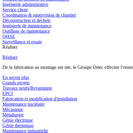
Ingénierie administrative
Service client
Coordination & supervision de chantier
Déconstruction et déchets
Ingénierie de maintenance
Outillage de maintenance
QHSE
Surveillance et essais
Réaliser
Réaliser
De la fabrication au montage sur site, le Groupe Ortec effectue l’ensem
En savoir plus
Grands projets
Travaux neufs/Revamping
EPCI
Fabrication et modification d'installation
Maintenance nucléaire
Mécanique
Métallurgie
Génie électrique
Génie thermique
Maintenance industrielle