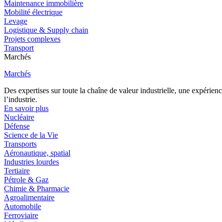
Maintenance immobilière
Mobilité électrique
Levage
Logistique & Supply chain
Projets complexes
Transport
Marchés
Marchés
Des expertises sur toute la chaîne de valeur industrielle, une expéri
l’industrie.
En savoir plus
Nucléaire
Défense
Science de la Vie
Transports
Aéronautique, spatial
Industries lourdes
Tertiaire
Pétrole & Gaz
Chimie & Pharmacie
Agroalimentaire
Automobile
Ferroviaire