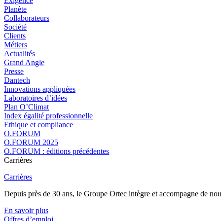
Exigence
Planète
Collaborateurs
Société
Clients
Métiers
Actualités
Grand Angle
Presse
Dantech
Innovations appliquées
Laboratoires d’idées
Plan O’Climat
Index égalité professionnelle
Ethique et compliance
O.FORUM
O.FORUM 2025
O.FORUM : éditions précédentes
Carrières
Carrières
Depuis près de 30 ans, le Groupe Ortec intègre et accompagne de nouvea
En savoir plus
Offres d’emploi