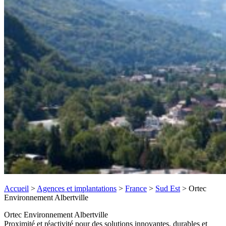
Accueil
>
Agences et implantations
>
France
>
Sud Est
>
Ortec
Environnement Albertville
Ortec Environnement Albertville
Proximité et réactivité pour des solutions innovantes, durables et