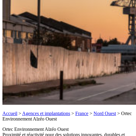
Accueil
>
Agences et implantations
>
France
>
Nord Ouest
>
Ortec
Environnement Alzéo Ouest
Ortec Environnement Alzéo Ouest
Proximité et réactivité pour des solutions innovantes, durables et