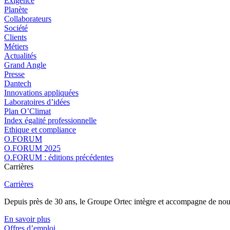
Exigence
Planète
Collaborateurs
Société
Clients
Métiers
Actualités
Grand Angle
Presse
Dantech
Innovations appliquées
Laboratoires d’idées
Plan O’Climat
Index égalité professionnelle
Ethique et compliance
O.FORUM
O.FORUM 2025
O.FORUM : éditions précédentes
Carrières
Carrières
Depuis près de 30 ans, le Groupe Ortec intègre et accompagne de nouvea
En savoir plus
Offres d’emploi