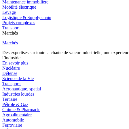
Maintenance immobilière
Mobilité électrique
Levage
Logistique & Supply chain
Projets complexes
Transport
Marchés
Marchés
Des expertises sur toute la chaîne de valeur industrielle, une expéri
l’industrie.
En savoir plus
Nucléaire
Défense
Science de la Vie
Transports
Aéronautique, spatial
Industries lourdes
Tertiaire
Pétrole & Gaz
Chimie & Pharmacie
Agroalimentaire
Automobile
Ferroviaire