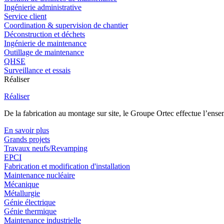
Ingénierie administrative
Service client
Coordination & supervision de chantier
Déconstruction et déchets
Ingénierie de maintenance
Outillage de maintenance
QHSE
Surveillance et essais
Réaliser
Réaliser
De la fabrication au montage sur site, le Groupe Ortec effectue l’ensem
En savoir plus
Grands projets
Travaux neufs/Revamping
EPCI
Fabrication et modification d'installation
Maintenance nucléaire
Mécanique
Métallurgie
Génie électrique
Génie thermique
Maintenance industrielle