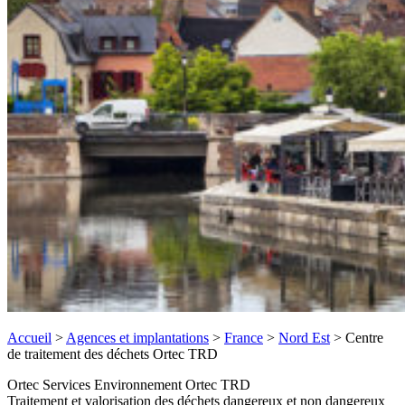
Accueil
>
Agences et implantations
>
France
>
Nord Est
>
Centre
de traitement des déchets Ortec TRD
Ortec Services Environnement Ortec TRD
Traitement et valorisation des déchets dangereux et non dangereux