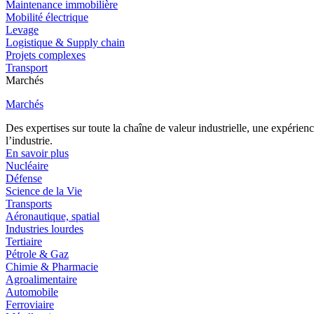
Maintenance immobilière
Mobilité électrique
Levage
Logistique & Supply chain
Projets complexes
Transport
Marchés
Marchés
Des expertises sur toute la chaîne de valeur industrielle, une expéri
l’industrie.
En savoir plus
Nucléaire
Défense
Science de la Vie
Transports
Aéronautique, spatial
Industries lourdes
Tertiaire
Pétrole & Gaz
Chimie & Pharmacie
Agroalimentaire
Automobile
Ferroviaire