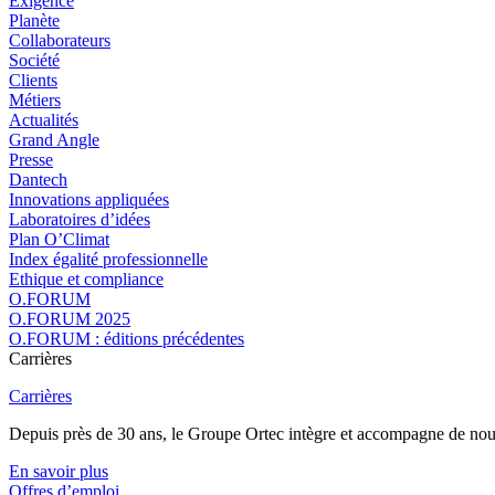
Exigence
Planète
Collaborateurs
Société
Clients
Métiers
Actualités
Grand Angle
Presse
Dantech
Innovations appliquées
Laboratoires d’idées
Plan O’Climat
Index égalité professionnelle
Ethique et compliance
O.FORUM
O.FORUM 2025
O.FORUM : éditions précédentes
Carrières
Carrières
Depuis près de 30 ans, le Groupe Ortec intègre et accompagne de nouvea
En savoir plus
Offres d’emploi