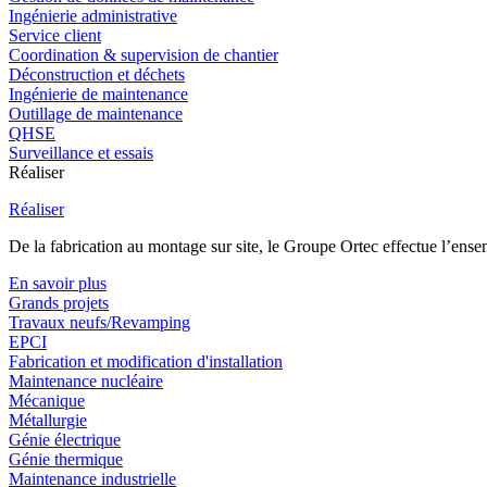
Ingénierie administrative
Service client
Coordination & supervision de chantier
Déconstruction et déchets
Ingénierie de maintenance
Outillage de maintenance
QHSE
Surveillance et essais
Réaliser
Réaliser
De la fabrication au montage sur site, le Groupe Ortec effectue l’ensem
En savoir plus
Grands projets
Travaux neufs/Revamping
EPCI
Fabrication et modification d'installation
Maintenance nucléaire
Mécanique
Métallurgie
Génie électrique
Génie thermique
Maintenance industrielle