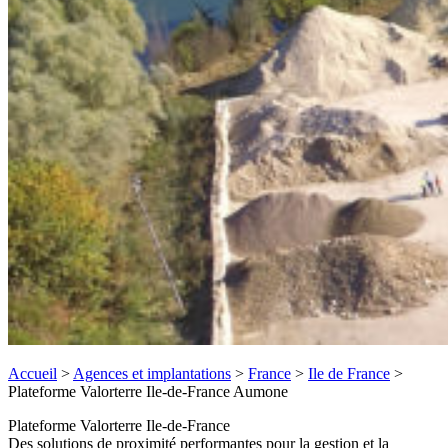
Accueil
>
Agences et implantations
>
France
>
Ile de France
>
Plateforme Valorterre Ile-de-France Aumone
Plateforme Valorterre Ile-de-France
Des solutions de proximité performantes pour la gestion et la