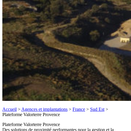
Accueil
>
Agences et implantations
>
France
>
Sud Est
>
Plateforme Valorterre Provence
Plateforme Valorterre Provence
Des solutions de proximité performantes pour la gestion et la