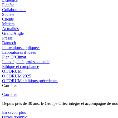
Exigence
Planète
Collaborateurs
Société
Clients
Métiers
Actualités
Grand Angle
Presse
Dantech
Innovations appliquées
Laboratoires d’idées
Plan O’Climat
Index égalité professionnelle
Ethique et compliance
O.FORUM
O.FORUM 2025
O.FORUM : éditions précédentes
Carrières
Carrières
Depuis près de 30 ans, le Groupe Ortec intègre et accompagne de nouvea
En savoir plus
Offres d’emploi