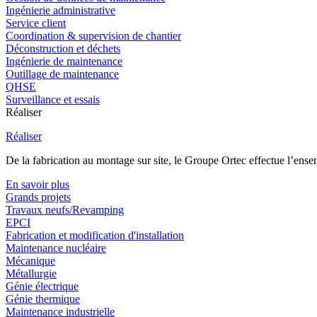
Ingénierie administrative
Service client
Coordination & supervision de chantier
Déconstruction et déchets
Ingénierie de maintenance
Outillage de maintenance
QHSE
Surveillance et essais
Réaliser
Réaliser
De la fabrication au montage sur site, le Groupe Ortec effectue l’ensem
En savoir plus
Grands projets
Travaux neufs/Revamping
EPCI
Fabrication et modification d'installation
Maintenance nucléaire
Mécanique
Métallurgie
Génie électrique
Génie thermique
Maintenance industrielle