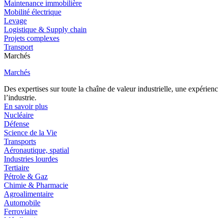
Maintenance immobilière
Mobilité électrique
Levage
Logistique & Supply chain
Projets complexes
Transport
Marchés
Marchés
Des expertises sur toute la chaîne de valeur industrielle, une expéri
l’industrie.
En savoir plus
Nucléaire
Défense
Science de la Vie
Transports
Aéronautique, spatial
Industries lourdes
Tertiaire
Pétrole & Gaz
Chimie & Pharmacie
Agroalimentaire
Automobile
Ferroviaire