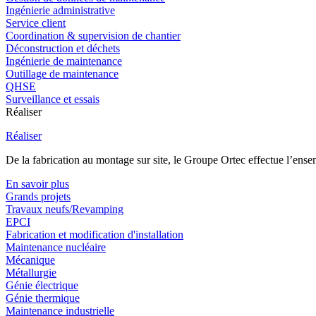
Ingénierie administrative
Service client
Coordination & supervision de chantier
Déconstruction et déchets
Ingénierie de maintenance
Outillage de maintenance
QHSE
Surveillance et essais
Réaliser
Réaliser
De la fabrication au montage sur site, le Groupe Ortec effectue l’ensem
En savoir plus
Grands projets
Travaux neufs/Revamping
EPCI
Fabrication et modification d'installation
Maintenance nucléaire
Mécanique
Métallurgie
Génie électrique
Génie thermique
Maintenance industrielle