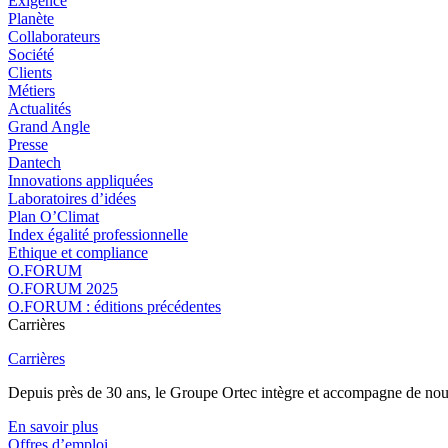
Exigence
Planète
Collaborateurs
Société
Clients
Métiers
Actualités
Grand Angle
Presse
Dantech
Innovations appliquées
Laboratoires d’idées
Plan O’Climat
Index égalité professionnelle
Ethique et compliance
O.FORUM
O.FORUM 2025
O.FORUM : éditions précédentes
Carrières
Carrières
Depuis près de 30 ans, le Groupe Ortec intègre et accompagne de nouvea
En savoir plus
Offres d’emploi