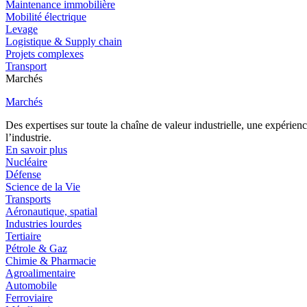
Maintenance immobilière
Mobilité électrique
Levage
Logistique & Supply chain
Projets complexes
Transport
Marchés
Marchés
Des expertises sur toute la chaîne de valeur industrielle, une expéri
l’industrie.
En savoir plus
Nucléaire
Défense
Science de la Vie
Transports
Aéronautique, spatial
Industries lourdes
Tertiaire
Pétrole & Gaz
Chimie & Pharmacie
Agroalimentaire
Automobile
Ferroviaire