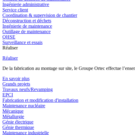
Ingénierie administrative
Service client
Coordination & supervision de chantier
Déconstruction et déchets
Ingénierie de maintenance
Outillage de maintenance
QHSE
Surveillance et essais
Réaliser
Réaliser
De la fabrication au montage sur site, le Groupe Ortec effectue l’ensem
En savoir plus
Grands projets
Travaux neufs/Revamping
EPCI
Fabrication et modification d'installation
Maintenance nucléaire
Mécanique
Métallurgie
Génie électrique
Génie thermique
Maintenance industrielle