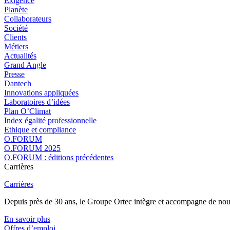
Exigence
Planète
Collaborateurs
Société
Clients
Métiers
Actualités
Grand Angle
Presse
Dantech
Innovations appliquées
Laboratoires d’idées
Plan O’Climat
Index égalité professionnelle
Ethique et compliance
O.FORUM
O.FORUM 2025
O.FORUM : éditions précédentes
Carrières
Carrières
Depuis près de 30 ans, le Groupe Ortec intègre et accompagne de nouvea
En savoir plus
Offres d’emploi