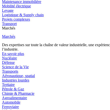
Maintenance immobilière
Mobilité électrique
Levage
Logistique & Supply chain
Projets complexes
Transport
Marchés
Marchés
Des expertises sur toute la chaîne de valeur industrielle, une expéri
l’industrie.
En savoir plus
Nucléaire
Défense
Science de la Vie
Transports
Aéronautique, spatial
Industries lourdes
Tertiaire
Pétrole & Gaz
Chimie & Pharmacie
Agroalimentaire
Automobile
Ferroviaire