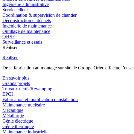
Ingénierie administrative
Service client
Coordination & supervision de chantier
Déconstruction et déchets
Ingénierie de maintenance
Outillage de maintenance
QHSE
Surveillance et essais
Réaliser
Réaliser
De la fabrication au montage sur site, le Groupe Ortec effectue l’ensem
En savoir plus
Grands projets
Travaux neufs/Revamping
EPCI
Fabrication et modification d'installation
Maintenance nucléaire
Mécanique
Métallurgie
Génie électrique
Génie thermique
Maintenance industrielle