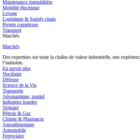
Maintenance immobilière
Mobilité électrique
Levage
Logistique & Supply chain
Projets complexes
Transport
Marchés
Marchés
Des expertises sur toute la chaîne de valeur industrielle, une expéri
l’industrie.
En savoir plus
Nucléaire
Défense
Science de la Vie
Transports
Aéronautique, spatial
Industries lourdes
Tertiaire
Pétrole & Gaz
Chimie & Pharmacie
Agroalimentaire
Automobile
Ferroviaire