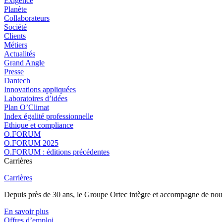
Exigence
Planète
Collaborateurs
Société
Clients
Métiers
Actualités
Grand Angle
Presse
Dantech
Innovations appliquées
Laboratoires d’idées
Plan O’Climat
Index égalité professionnelle
Ethique et compliance
O.FORUM
O.FORUM 2025
O.FORUM : éditions précédentes
Carrières
Carrières
Depuis près de 30 ans, le Groupe Ortec intègre et accompagne de nouvea
En savoir plus
Offres d’emploi