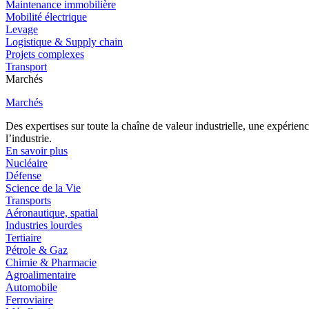
Maintenance immobilière
Mobilité électrique
Levage
Logistique & Supply chain
Projets complexes
Transport
Marchés
Marchés
Des expertises sur toute la chaîne de valeur industrielle, une expéri
l’industrie.
En savoir plus
Nucléaire
Défense
Science de la Vie
Transports
Aéronautique, spatial
Industries lourdes
Tertiaire
Pétrole & Gaz
Chimie & Pharmacie
Agroalimentaire
Automobile
Ferroviaire