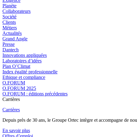
Exigence
Planète
Collaborateurs
Société
Clients
Métiers
Actualités
Grand Angle
Presse
Dantech
Innovations appliquées
Laboratoires d’idées
Plan O’Climat
Index égalité professionnelle
Ethique et compliance
O.FORUM
O.FORUM 2025
O.FORUM : éditions précédentes
Carrières
Carrières
Depuis près de 30 ans, le Groupe Ortec intègre et accompagne de nouvea
En savoir plus
Offres d’emploi