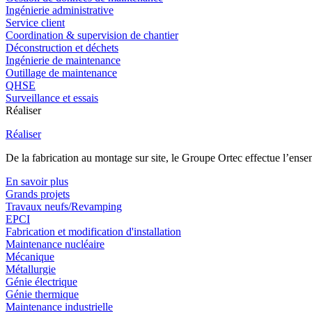
Ingénierie administrative
Service client
Coordination & supervision de chantier
Déconstruction et déchets
Ingénierie de maintenance
Outillage de maintenance
QHSE
Surveillance et essais
Réaliser
Réaliser
De la fabrication au montage sur site, le Groupe Ortec effectue l’ensem
En savoir plus
Grands projets
Travaux neufs/Revamping
EPCI
Fabrication et modification d'installation
Maintenance nucléaire
Mécanique
Métallurgie
Génie électrique
Génie thermique
Maintenance industrielle