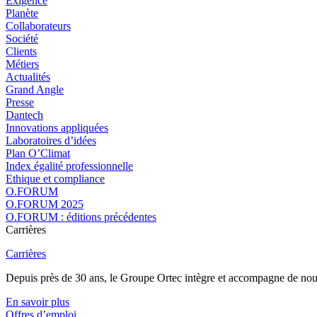
Exigence
Planète
Collaborateurs
Société
Clients
Métiers
Actualités
Grand Angle
Presse
Dantech
Innovations appliquées
Laboratoires d’idées
Plan O’Climat
Index égalité professionnelle
Ethique et compliance
O.FORUM
O.FORUM 2025
O.FORUM : éditions précédentes
Carrières
Carrières
Depuis près de 30 ans, le Groupe Ortec intègre et accompagne de nouvea
En savoir plus
Offres d’emploi