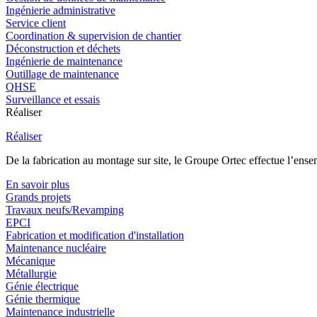
Ingénierie administrative
Service client
Coordination & supervision de chantier
Déconstruction et déchets
Ingénierie de maintenance
Outillage de maintenance
QHSE
Surveillance et essais
Réaliser
Réaliser
De la fabrication au montage sur site, le Groupe Ortec effectue l’ensem
En savoir plus
Grands projets
Travaux neufs/Revamping
EPCI
Fabrication et modification d'installation
Maintenance nucléaire
Mécanique
Métallurgie
Génie électrique
Génie thermique
Maintenance industrielle