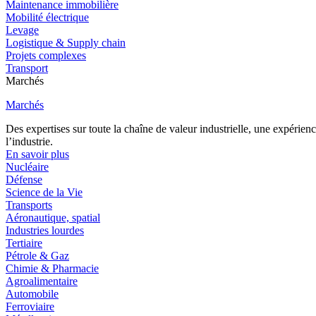
Maintenance immobilière
Mobilité électrique
Levage
Logistique & Supply chain
Projets complexes
Transport
Marchés
Marchés
Des expertises sur toute la chaîne de valeur industrielle, une expéri
l’industrie.
En savoir plus
Nucléaire
Défense
Science de la Vie
Transports
Aéronautique, spatial
Industries lourdes
Tertiaire
Pétrole & Gaz
Chimie & Pharmacie
Agroalimentaire
Automobile
Ferroviaire