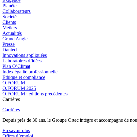
Exigence
Planète
Collaborateurs
Société
Clients
Métiers
Actualités
Grand Angle
Presse
Dantech
Innovations appliquées
Laboratoires d’idées
Plan O’Climat
Index égalité professionnelle
Ethique et compliance
O.FORUM
O.FORUM 2025
O.FORUM : éditions précédentes
Carrières
Carrières
Depuis près de 30 ans, le Groupe Ortec intègre et accompagne de nouvea
En savoir plus
Offres d’emploi