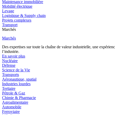
Maintenance immobilière
Mobilité électrique
Levage
Logistique & Supply chain
Projets complexes
Transport
Marchés
Marchés
Des expertises sur toute la chaîne de valeur industrielle, une expéri
l’industrie.
En savoir plus
Nucléaire
Défense
Science de la Vie
Transports
Aéronautique, spatial
Industries lourdes
Tertiaire
Pétrole & Gaz
Chimie & Pharmacie
Agroalimentaire
Automobile
Ferroviaire