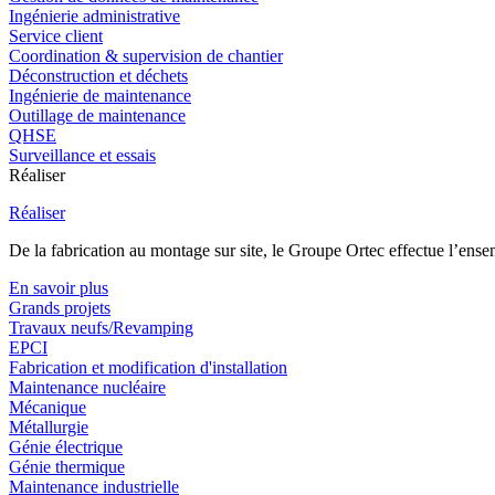
Ingénierie administrative
Service client
Coordination & supervision de chantier
Déconstruction et déchets
Ingénierie de maintenance
Outillage de maintenance
QHSE
Surveillance et essais
Réaliser
Réaliser
De la fabrication au montage sur site, le Groupe Ortec effectue l’ensem
En savoir plus
Grands projets
Travaux neufs/Revamping
EPCI
Fabrication et modification d'installation
Maintenance nucléaire
Mécanique
Métallurgie
Génie électrique
Génie thermique
Maintenance industrielle