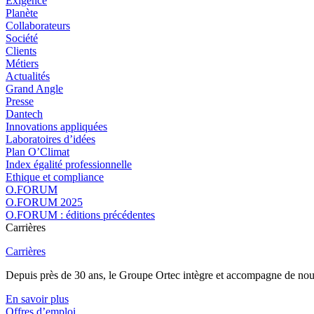
Exigence
Planète
Collaborateurs
Société
Clients
Métiers
Actualités
Grand Angle
Presse
Dantech
Innovations appliquées
Laboratoires d’idées
Plan O’Climat
Index égalité professionnelle
Ethique et compliance
O.FORUM
O.FORUM 2025
O.FORUM : éditions précédentes
Carrières
Carrières
Depuis près de 30 ans, le Groupe Ortec intègre et accompagne de nouvea
En savoir plus
Offres d’emploi