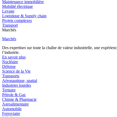
Maintenance immobilière
Mobilité électrique
Levage
Logistique & Supply chain
Projets complexes
Transport
Marchés
Marchés
Des expertises sur toute la chaîne de valeur industrielle, une expéri
l’industrie.
En savoir plus
Nucléaire
Défense
Science de la Vie
Transports
Aéronautique, spatial
Industries lourdes
Tertiaire
Pétrole & Gaz
Chimie & Pharmacie
Agroalimentaire
Automobile
Ferroviaire