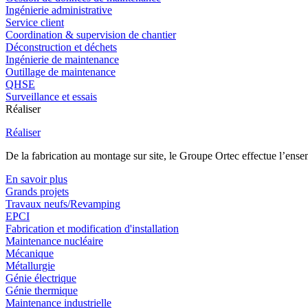
Ingénierie administrative
Service client
Coordination & supervision de chantier
Déconstruction et déchets
Ingénierie de maintenance
Outillage de maintenance
QHSE
Surveillance et essais
Réaliser
Réaliser
De la fabrication au montage sur site, le Groupe Ortec effectue l’ensem
En savoir plus
Grands projets
Travaux neufs/Revamping
EPCI
Fabrication et modification d'installation
Maintenance nucléaire
Mécanique
Métallurgie
Génie électrique
Génie thermique
Maintenance industrielle