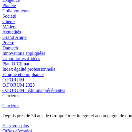
Exigence
Planète
Collaborateurs
Société
Clients
Métiers
Actualités
Grand Angle
Presse
Dantech
Innovations appliquées
Laboratoires d’idées
Plan O’Climat
Index égalité professionnelle
Ethique et compliance
O.FORUM
O.FORUM 2025
O.FORUM : éditions précédentes
Carrières
Carrières
Depuis près de 30 ans, le Groupe Ortec intègre et accompagne de nouvea
En savoir plus
Offres d’emploi