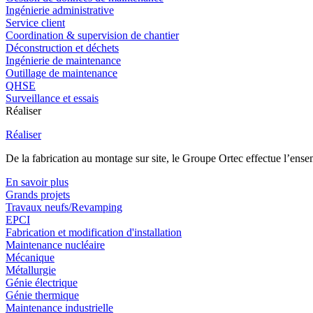
Ingénierie administrative
Service client
Coordination & supervision de chantier
Déconstruction et déchets
Ingénierie de maintenance
Outillage de maintenance
QHSE
Surveillance et essais
Réaliser
Réaliser
De la fabrication au montage sur site, le Groupe Ortec effectue l’ensem
En savoir plus
Grands projets
Travaux neufs/Revamping
EPCI
Fabrication et modification d'installation
Maintenance nucléaire
Mécanique
Métallurgie
Génie électrique
Génie thermique
Maintenance industrielle