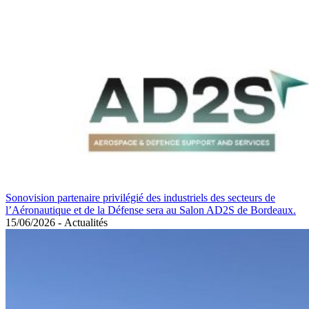
Sonovision partenaire privilégié des industriels des secteurs de
l’Aéronautique et de la Défense sera au Salon AD2S de Bordeaux.
15/06/2026
-
Actualités