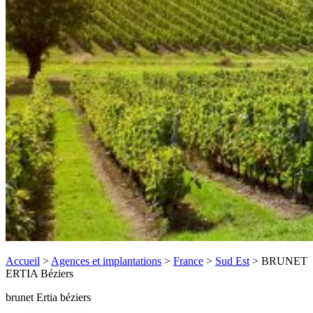
Accueil
>
Agences et implantations
>
France
>
Sud Est
>
BRUNET
ERTIA Béziers
brunet Ertia béziers