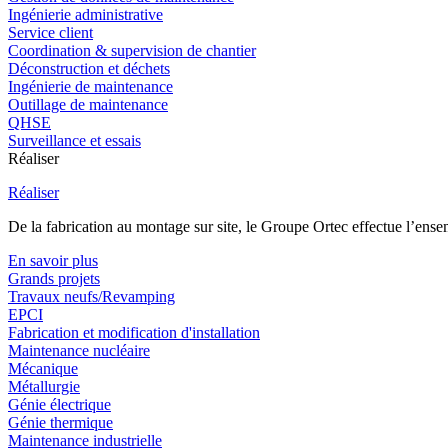
Ingénierie administrative
Service client
Coordination & supervision de chantier
Déconstruction et déchets
Ingénierie de maintenance
Outillage de maintenance
QHSE
Surveillance et essais
Réaliser
Réaliser
De la fabrication au montage sur site, le Groupe Ortec effectue l’ensem
En savoir plus
Grands projets
Travaux neufs/Revamping
EPCI
Fabrication et modification d'installation
Maintenance nucléaire
Mécanique
Métallurgie
Génie électrique
Génie thermique
Maintenance industrielle