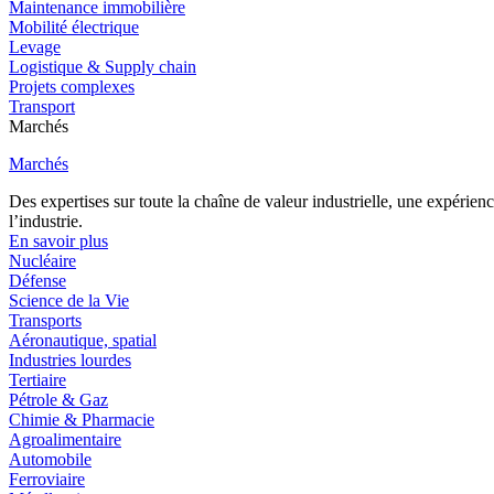
Maintenance immobilière
Mobilité électrique
Levage
Logistique & Supply chain
Projets complexes
Transport
Marchés
Marchés
Des expertises sur toute la chaîne de valeur industrielle, une expéri
l’industrie.
En savoir plus
Nucléaire
Défense
Science de la Vie
Transports
Aéronautique, spatial
Industries lourdes
Tertiaire
Pétrole & Gaz
Chimie & Pharmacie
Agroalimentaire
Automobile
Ferroviaire