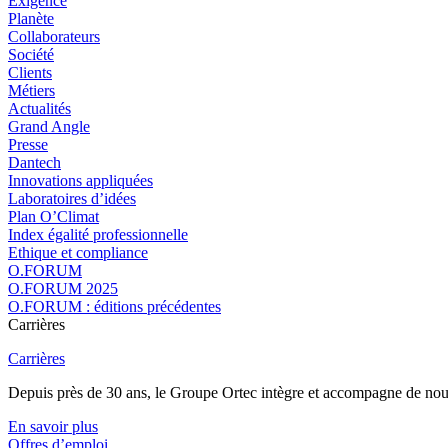
Exigence
Planète
Collaborateurs
Société
Clients
Métiers
Actualités
Grand Angle
Presse
Dantech
Innovations appliquées
Laboratoires d’idées
Plan O’Climat
Index égalité professionnelle
Ethique et compliance
O.FORUM
O.FORUM 2025
O.FORUM : éditions précédentes
Carrières
Carrières
Depuis près de 30 ans, le Groupe Ortec intègre et accompagne de nouvea
En savoir plus
Offres d’emploi