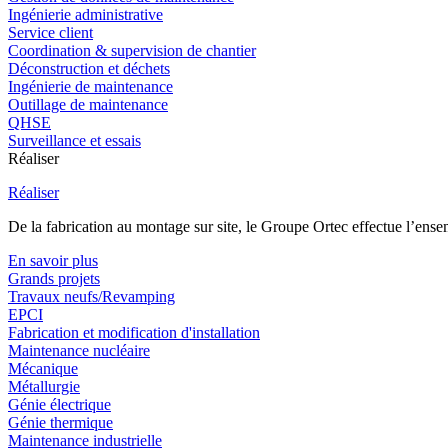
Ingénierie administrative
Service client
Coordination & supervision de chantier
Déconstruction et déchets
Ingénierie de maintenance
Outillage de maintenance
QHSE
Surveillance et essais
Réaliser
Réaliser
De la fabrication au montage sur site, le Groupe Ortec effectue l’ensem
En savoir plus
Grands projets
Travaux neufs/Revamping
EPCI
Fabrication et modification d'installation
Maintenance nucléaire
Mécanique
Métallurgie
Génie électrique
Génie thermique
Maintenance industrielle