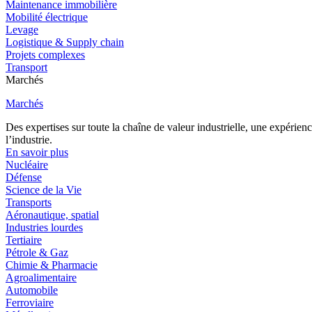
Maintenance immobilière
Mobilité électrique
Levage
Logistique & Supply chain
Projets complexes
Transport
Marchés
Marchés
Des expertises sur toute la chaîne de valeur industrielle, une expéri
l’industrie.
En savoir plus
Nucléaire
Défense
Science de la Vie
Transports
Aéronautique, spatial
Industries lourdes
Tertiaire
Pétrole & Gaz
Chimie & Pharmacie
Agroalimentaire
Automobile
Ferroviaire