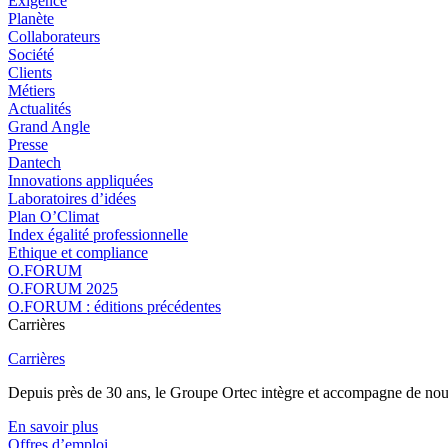
Exigence
Planète
Collaborateurs
Société
Clients
Métiers
Actualités
Grand Angle
Presse
Dantech
Innovations appliquées
Laboratoires d’idées
Plan O’Climat
Index égalité professionnelle
Ethique et compliance
O.FORUM
O.FORUM 2025
O.FORUM : éditions précédentes
Carrières
Carrières
Depuis près de 30 ans, le Groupe Ortec intègre et accompagne de nouvea
En savoir plus
Offres d’emploi