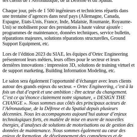
ses clients de l’Aéronautique, de la Défense et du Spatial.
Chaque jour, près de 1 500 ingénieurs et techniciens répartis dans
une trentaine d’agences dans neuf pays (Allemagne, Canada,
Espagne, Etats-Unis, France, Inde, Malaisie, Roumanie, Royaume-
Uni) se mobilisent pour des prestations à haute valeur ajoutée :
programmes de maintenance, données techniques, service bulletin,
réparations majeures, solutions réparations structurelles, Ground
Support Equipment, etc.
Lors de l’édition 2023 du SIAE, les équipes d’Ortec Engineering
présenteront leurs métiers, leurs offres pour le secteur et leurs
dernières innovations : impression 3D, solutions de training virtuel et
de support marketing, Building Information Modeling, etc.
Le salon sera également l’opportunité d’échanger avec leurs clients
autour des grands enjeux du secteur. «
Ortec Engineering, c’est à la
fois un état d’esprit et une ambition : être acteur du changement.
C’est ce qu’énonce clairement notre signature, « DESIGN THE
CHANGE ». Nous sommes aux côtés des principaux acteurs de
l’Aéronautique, de la Défense et du Spatial depuis plusieurs
décennies. Nous les accompagnons aujourd’hui autour d’enjeux
technologiques forts, en matière de mise en œuvre de nouvelles
énergies, d’analyses de solutions de motorisations ou de gestion des
données de maintenance. Nous sommes également au cœur des
enjeux de formation, de développement des compétences et de