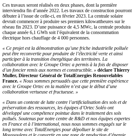
Ces travaux seront réalisés en deux phases, dont la première
interviendra fin d’année 2022. Les travaux de construction pourront
débuter à l’issue de celle-ci, en février 2023. La centrale solaire
devrait commencer à produire ses premiers kilowattheures sur le
réseau fin 2023. D’une puissance de 4,5 MWc, la centrale produira
chaque année 6,1 GWh soit l’équivalent de la consommation
électrique hors chauffage de 4 000 personnes.
« Ce projet est la démonstration qu’une friche industrielle polluée
peut être reconvertie pour produire de l’électricité verte et ainsi
participer à la transition énergétique des territoires. La
collaboration avec le Groupe Ortec a permis à la fois de disposer
d’un foncier remis aux normes et constructible. »
déclare Thierry
Muller, Directeur Général de TotalEnergies Renouvelables
France.
« Nous sommes persuadés que cette première expérience
avec le Groupe Ortec en la matière n’est que le début d’une
collaboration vertueuse et fructueuse. »
« Dans un contexte de lutte contre l’artificialisation des sols et de
préservation des ressources, les équipes d’Ortec Soléo ont
développé une compétence pointue dans le traitement des sols
pollués. Soutenus par notre centre de R&D et nos équipes expertes
en France et à l’international, nous nous sommes engagés sur le
long terme avec TotalEnergies pour dépolluer le site de
Moussoulens et le convertir en une zone de production d’énergie