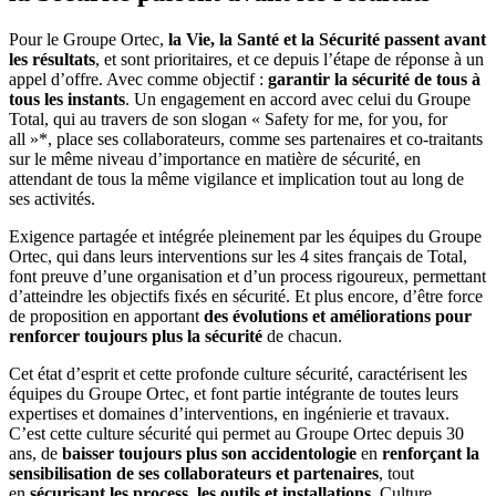
Pour le Groupe Ortec,
la Vie, la Santé et la Sécurité passent avant
les résultats
, et sont prioritaires, et ce depuis l’étape de réponse à un
appel d’offre. Avec comme objectif :
garantir la sécurité de tous à
tous les instants
. Un engagement en accord avec celui du Groupe
Total, qui au travers de son slogan « Safety for me, for you, for
all »*, place ses collaborateurs, comme ses partenaires et co-traitants
sur le même niveau d’importance en matière de sécurité, en
attendant de tous la même vigilance et implication tout au long de
ses activités.
Exigence partagée et intégrée pleinement par les équipes du Groupe
Ortec, qui dans leurs interventions sur les 4 sites français de Total,
font preuve d’une organisation et d’un process rigoureux, permettant
d’atteindre les objectifs fixés en sécurité. Et plus encore, d’être force
de proposition en apportant
des évolutions et améliorations pour
renforcer toujours plus la sécurité
de chacun.
Cet état d’esprit et cette profonde culture sécurité, caractérisent les
équipes du Groupe Ortec, et font partie intégrante de toutes leurs
expertises et domaines d’interventions, en ingénierie et travaux.
C’est cette culture sécurité qui permet au Groupe Ortec depuis 30
ans, de
baisser toujours plus son accidentologie
en
renforçant la
sensibilisation de ses collaborateurs et partenaires
, tout
en
sécurisant les process, les outils et installations
. Culture