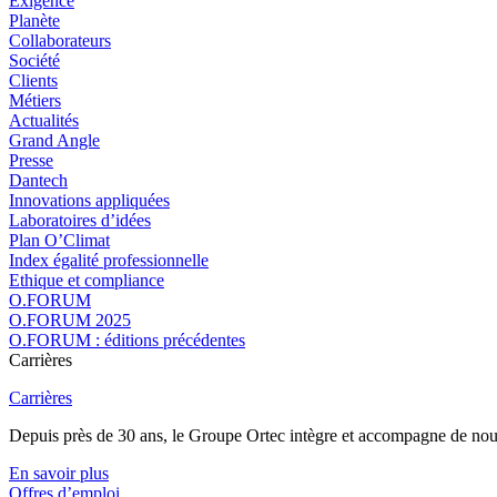
Exigence
Planète
Collaborateurs
Société
Clients
Métiers
Actualités
Grand Angle
Presse
Dantech
Innovations appliquées
Laboratoires d’idées
Plan O’Climat
Index égalité professionnelle
Ethique et compliance
O.FORUM
O.FORUM 2025
O.FORUM : éditions précédentes
Carrières
Carrières
Depuis près de 30 ans, le Groupe Ortec intègre et accompagne de nouvea
En savoir plus
Offres d’emploi