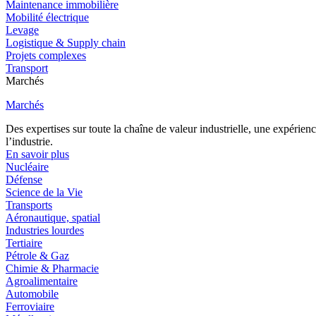
Maintenance immobilière
Mobilité électrique
Levage
Logistique & Supply chain
Projets complexes
Transport
Marchés
Marchés
Des expertises sur toute la chaîne de valeur industrielle, une expéri
l’industrie.
En savoir plus
Nucléaire
Défense
Science de la Vie
Transports
Aéronautique, spatial
Industries lourdes
Tertiaire
Pétrole & Gaz
Chimie & Pharmacie
Agroalimentaire
Automobile
Ferroviaire