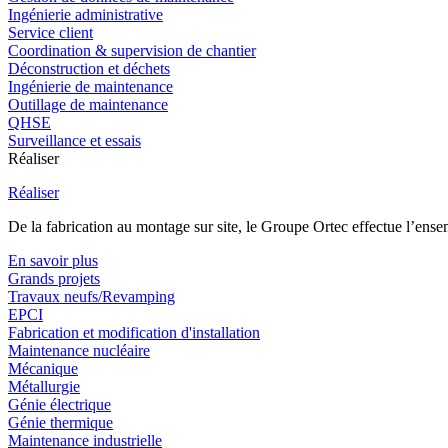
Ingénierie administrative
Service client
Coordination & supervision de chantier
Déconstruction et déchets
Ingénierie de maintenance
Outillage de maintenance
QHSE
Surveillance et essais
Réaliser
Réaliser
De la fabrication au montage sur site, le Groupe Ortec effectue l’ensem
En savoir plus
Grands projets
Travaux neufs/Revamping
EPCI
Fabrication et modification d'installation
Maintenance nucléaire
Mécanique
Métallurgie
Génie électrique
Génie thermique
Maintenance industrielle